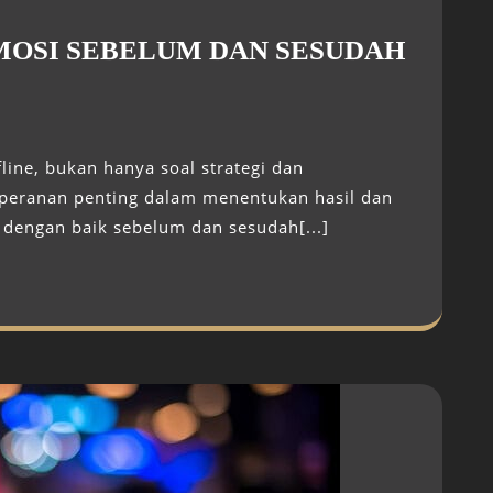
OSI SEBELUM DAN SESUDAH
peranan penting dalam menentukan hasil dan
dengan baik sebelum dan sesudah[...]