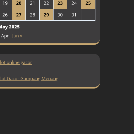
19
20
21
22
23
24
25
26
27
28
29
30
31
May 2025
« Apr
Jun »
lot online gacor
Slot Gacor Gampang Menang