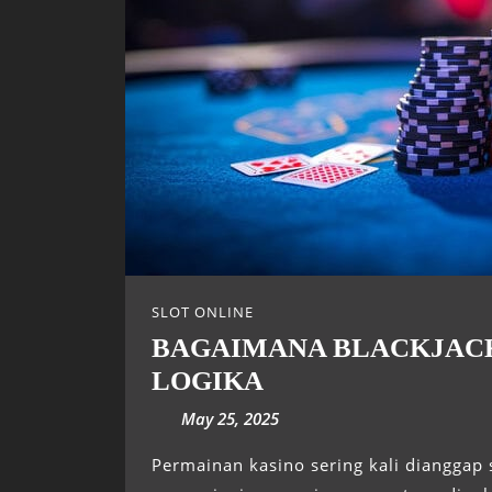
SLOT ONLINE
BAGAIMANA BLACKJAC
LOGIKA
May 25, 2025
Permainan kasino sering kali dianggap sebagai hiburan semata. Namun, di antara