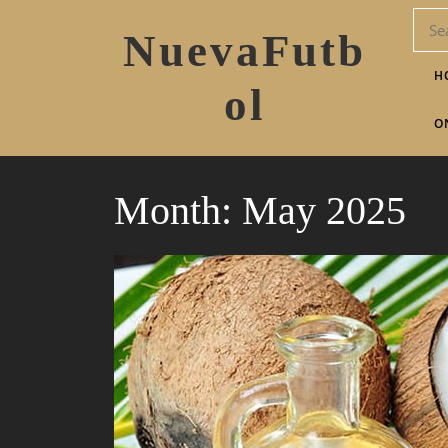
NuevaFutb
H
ol
O
Month:
May 2025