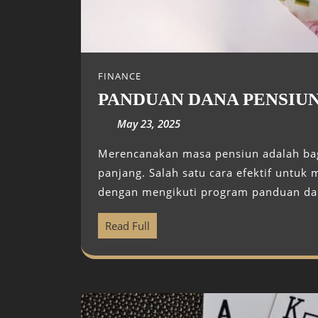
FINANCE
PANDUAN DANA PENSIU
May 23, 2025
Merencanakan masa pensiun adalah bagian penting dari manajemen keuangan jangka
panjang. Salah satu cara efektif untuk
dengan mengikuti program panduan dan
Read Full