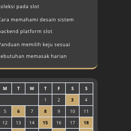
koleksi pada slot
Cara memahami desain sistem
backend platform slot
Panduan memilih keju sesuai
kebutuhan memasak harian
M
T
W
T
F
S
S
1
2
3
4
5
6
7
8
9
10
11
12
13
14
15
16
17
18