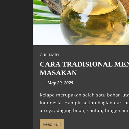
CULINARY
CARA TRADISIONAL ME
MASAKAN
May 29, 2025
Kelapa merupakan salah satu bahan utama dalam banyak masakan tradisional
Indonesia. Hampir setiap bagian dari b
airnya, daging buah, santan, hingga am
Read Full