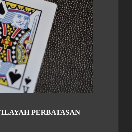
WILAYAH PERBATASAN