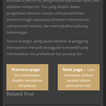
konsistensi performa, pengambilan keputusan tepat, dan
stabilitas mental tim. Tim yang disiplin dalam
pengelolaan tekanan mampu mempertahankan
performa tinggi sepanjang turnamen internasional,
memperkuat reputasi, dan meningkatkan peluang
kemenangan.
Secara strategis, penguasaan tekanan di panggung
internasional menjadi keunggulan kompetitif yang
membedakan tim profesional dari pesaing lain.
Previous page
Next page
Cara
Slot pendekatan
membaca potensi
disiplin kendalikan
jackpot dalam
ekspektasi
permainan slot
Related Post