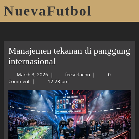
NuevaFutbol
Manajemen tekanan di panggung
internasional
March 3, 2026
|
feeserlaehn
|
0
Comment
|
12:23 pm