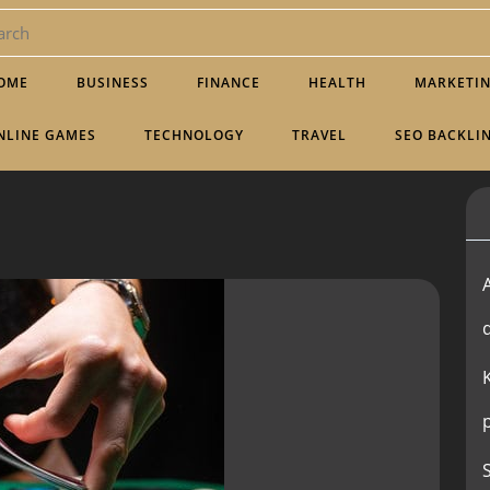
OME
BUSINESS
FINANCE
HEALTH
MARKETI
NLINE GAMES
TECHNOLOGY
TRAVEL
SEO BACKLI