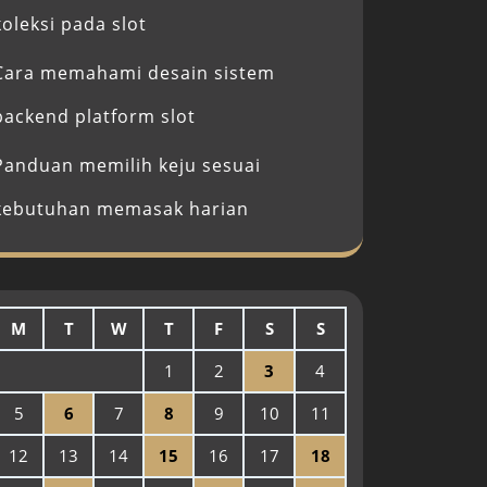
koleksi pada slot
Cara memahami desain sistem
backend platform slot
Panduan memilih keju sesuai
kebutuhan memasak harian
M
T
W
T
F
S
S
1
2
3
4
5
6
7
8
9
10
11
12
13
14
15
16
17
18