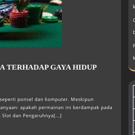
A TERHADAP GAYA HIDUP
tanyaan: apakah permainan ini berdampak pada
 Slot dan Pengaruhnya[...]