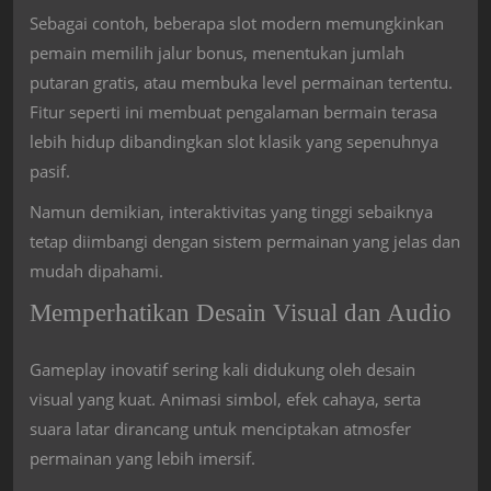
Sebagai contoh, beberapa slot modern memungkinkan
pemain memilih jalur bonus, menentukan jumlah
putaran gratis, atau membuka level permainan tertentu.
Fitur seperti ini membuat pengalaman bermain terasa
lebih hidup dibandingkan slot klasik yang sepenuhnya
pasif.
Namun demikian, interaktivitas yang tinggi sebaiknya
tetap diimbangi dengan sistem permainan yang jelas dan
mudah dipahami.
Memperhatikan Desain Visual dan Audio
Gameplay inovatif sering kali didukung oleh desain
visual yang kuat. Animasi simbol, efek cahaya, serta
suara latar dirancang untuk menciptakan atmosfer
permainan yang lebih imersif.