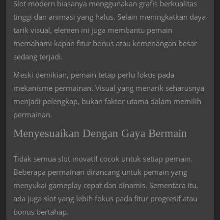
Slot modern biasanya menggunakan grafis berkualitas
tinggi dan animasi yang halus. Selain meningkatkan daya
tarik visual, elemen ini juga membantu pemain
memahami kapan fitur bonus atau kemenangan besar
sedang terjadi.
Meski demikian, pemain tetap perlu fokus pada
mekanisme permainan. Visual yang menarik seharusnya
menjadi pelengkap, bukan faktor utama dalam memilih
permainan.
Menyesuaikan Dengan Gaya Bermain
Tidak semua slot inovatif cocok untuk setiap pemain.
Beberapa permainan dirancang untuk pemain yang
menyukai gameplay cepat dan dinamis. Sementara itu,
ada juga slot yang lebih fokus pada fitur progresif atau
bonus bertahap.