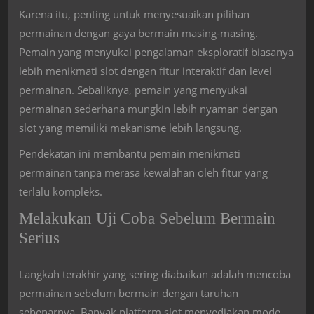
Karena itu, penting untuk menyesuaikan pilihan
permainan dengan gaya bermain masing-masing.
Pemain yang menyukai pengalaman eksploratif biasanya
lebih menikmati slot dengan fitur interaktif dan level
permainan. Sebaliknya, pemain yang menyukai
permainan sederhana mungkin lebih nyaman dengan
slot yang memiliki mekanisme lebih langsung.
Pendekatan ini membantu pemain menikmati
permainan tanpa merasa kewalahan oleh fitur yang
terlalu kompleks.
Melakukan Uji Coba Sebelum Bermain
Serius
Langkah terakhir yang sering diabaikan adalah mencoba
permainan sebelum bermain dengan taruhan
sebenarnya. Banyak platform slot menyediakan mode