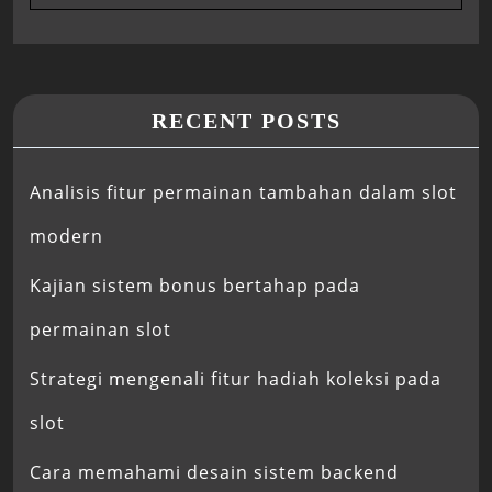
RECENT POSTS
Analisis fitur permainan tambahan dalam slot
modern
Kajian sistem bonus bertahap pada
permainan slot
Strategi mengenali fitur hadiah koleksi pada
slot
Cara memahami desain sistem backend