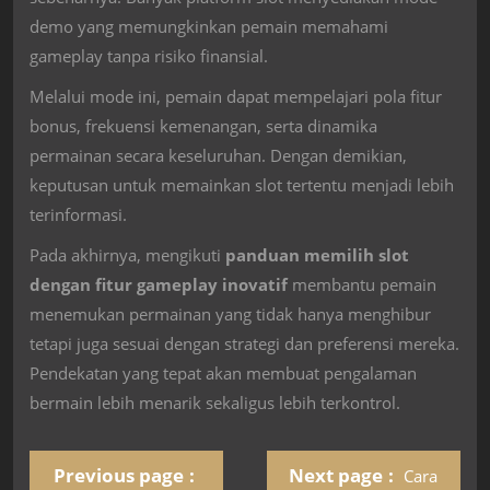
demo yang memungkinkan pemain memahami
gameplay tanpa risiko finansial.
Melalui mode ini, pemain dapat mempelajari pola fitur
bonus, frekuensi kemenangan, serta dinamika
permainan secara keseluruhan. Dengan demikian,
keputusan untuk memainkan slot tertentu menjadi lebih
terinformasi.
Pada akhirnya, mengikuti
panduan memilih slot
dengan fitur gameplay inovatif
membantu pemain
menemukan permainan yang tidak hanya menghibur
tetapi juga sesuai dengan strategi dan preferensi mereka.
Pendekatan yang tepat akan membuat pengalaman
bermain lebih menarik sekaligus lebih terkontrol.
Previous page
Next page
Cara