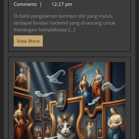
Comments
|
12:27 pm
Di balik pengalaman bermain slot yang mulus,
terdapat fondasi backend yang dirancang untuk
menangani kompleksitas [...]
View More