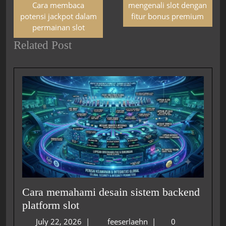
Cara membaca
mengenali slot dengan
potensi jackpot dalam
fitur bonus premium
permainan slot
Related Post
Cara memahami desain sistem backend
platform slot
July 22, 2026
|
feeserlaehn
|
0