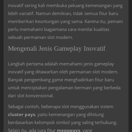
inovatif sering kali membuka peluang kemenangan yang
lebih variatif. Namun demikian, tidak semua fitur baru
memberikan keuntungan yang sama. Karena itu, pemain
perlu memahami bagaimana cara menilai kualitas
sebuah permainan slot modern.
Mengenali Jenis Gameplay Inovatif
Langkah pertama adalah memahami jenis gameplay
inovatif yang ditawarkan oleh permainan slot modern.
Banyak pengembang game menghadirkan fitur baru
untuk menciptakan pengalaman bermain yang berbeda
dari slot konvensional.
Sebagai contoh, beberapa slot menggunakan sistem
cluster pays
, yaitu kemenangan yang dihitung
berdasarkan kelompok simbol yang saling terhubung.
Selain itu, ada juga fitur
megaways
, yang