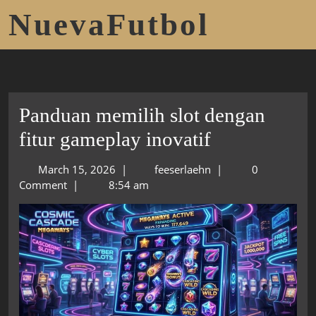
NuevaFutbol
Panduan memilih slot dengan
fitur gameplay inovatif
March 15, 2026
|
feeserlaehn
|
0
Comment
|
8:54 am