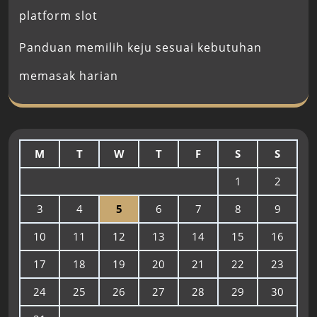
platform slot
Panduan memilih keju sesuai kebutuhan
memasak harian
M
T
W
T
F
S
S
1
2
3
4
5
6
7
8
9
10
11
12
13
14
15
16
17
18
19
20
21
22
23
24
25
26
27
28
29
30