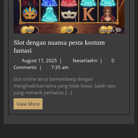
Slot dengan nuansa pesta kostum
fantasi
August 17, 2025
|
feeserlaehn
|
0
Comments
|
7:35 am
Slot online terus berkembang dengan
menghadirkan tema yang tidak biasa. Salah satu
yang menarik perhatian [...]
View More