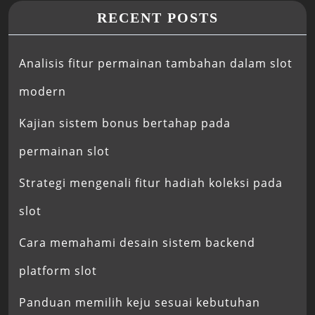
RECENT POSTS
Analisis fitur permainan tambahan dalam slot
modern
Kajian sistem bonus bertahap pada
permainan slot
Strategi mengenali fitur hadiah koleksi pada
slot
Cara memahami desain sistem backend
platform slot
Panduan memilih keju sesuai kebutuhan