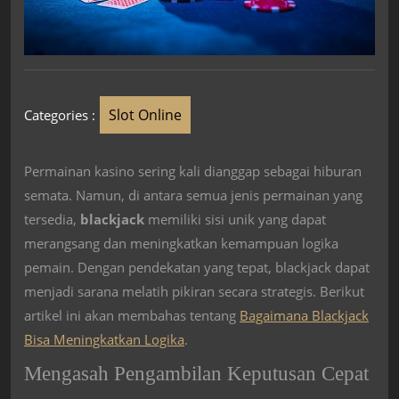
Slot Online
Categories :
Permainan kasino sering kali dianggap sebagai hiburan
semata. Namun, di antara semua jenis permainan yang
tersedia,
blackjack
memiliki sisi unik yang dapat
merangsang dan meningkatkan kemampuan logika
pemain. Dengan pendekatan yang tepat, blackjack dapat
menjadi sarana melatih pikiran secara strategis. Berikut
artikel ini akan membahas tentang
Bagaimana Blackjack
Bisa Meningkatkan Logika
.
Mengasah Pengambilan Keputusan Cepat