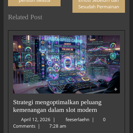
Sesudah Permainan
Related Post
Strategi mengoptimalkan peluang
kemenangan dalam slot modern
April 12, 2026
|
feeserlaehn
|
0
Comments
|
7:28 am