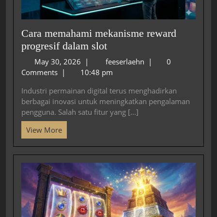
Cara memahami mekanisme reward
progresif dalam slot
May 30, 2026
|
feeserlaehn
|
0
Comments
|
10:48 pm
Industri permainan digital terus menghadirkan
berbagai inovasi untuk meningkatkan pengalaman
pengguna. Salah satu fitur yang [...]
View More