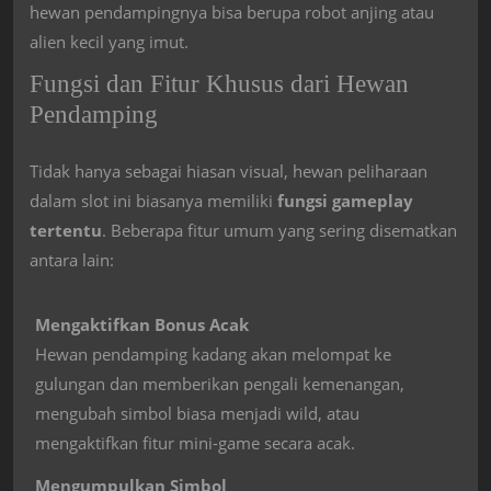
hewan pendampingnya bisa berupa robot anjing atau
alien kecil yang imut.
Fungsi dan Fitur Khusus dari Hewan
Pendamping
Tidak hanya sebagai hiasan visual, hewan peliharaan
dalam slot ini biasanya memiliki
fungsi gameplay
tertentu
. Beberapa fitur umum yang sering disematkan
antara lain:
Mengaktifkan Bonus Acak
Hewan pendamping kadang akan melompat ke
gulungan dan memberikan pengali kemenangan,
mengubah simbol biasa menjadi wild, atau
mengaktifkan fitur mini-game secara acak.
Mengumpulkan Simbol