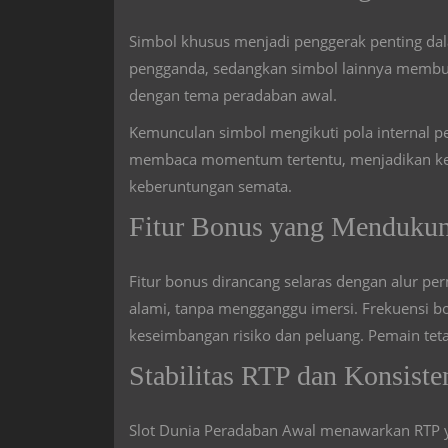
Simbol khusus menjadi penggerak penting dal
pengganda, sedangkan simbol lainnya membuk
dengan tema peradaban awal.
Kemunculan simbol mengikuti pola internal pe
membaca momentum tertentu, menjadikan kepu
keberuntungan semata.
Fitur Bonus yang Mendukun
Fitur bonus dirancang selaras dengan alur pe
alami, tanpa mengganggu imersi. Frekuensi b
keseimbangan risiko dan peluang. Pemain teta
Stabilitas RTP dan Konsiste
Slot Dunia Peradaban Awal menawarkan RTP y