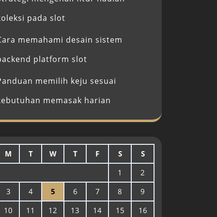
koleksi pada slot
Cara memahami desain sistem
backend platform slot
Panduan memilih keju sesuai
kebutuhan memasak harian
M
T
W
T
F
S
S
1
2
3
4
5
6
7
8
9
10
11
12
13
14
15
16