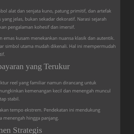
l alat dan senjata kuno, patung primitif, dan artefak
yang jelas, bukan sekadar dekoratif. Narasi sejarah
an pengalaman kohesif dan imersif.
dan emas kusam menekankan nuansa klasik dan autentik.
agar simbol utama mudah dikenali. Hal ini mempermudah
if.
bayaran yang Terukur
tur reel yang familiar namun dirancang untuk
mungkinkan kemenangan kecil dan menengah muncul
ap stabil.
onjakan tempo ekstrem. Pendekatan ini mendukung
a menengah hingga panjang.
en Strategis