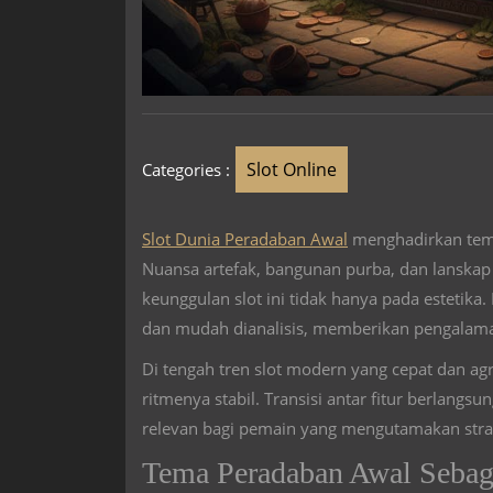
Slot Online
Categories :
Slot Dunia Peradaban Awal
menghadirkan tema
Nuansa artefak, bangunan purba, dan lanskap 
keunggulan slot ini tidak hanya pada estetika
dan mudah dianalisis, memberikan pengalama
Di tengah tren slot modern yang cepat dan ag
ritmenya stabil. Transisi antar fitur berlangsu
relevan bagi pemain yang mengutamakan strat
Tema Peradaban Awal Sebaga