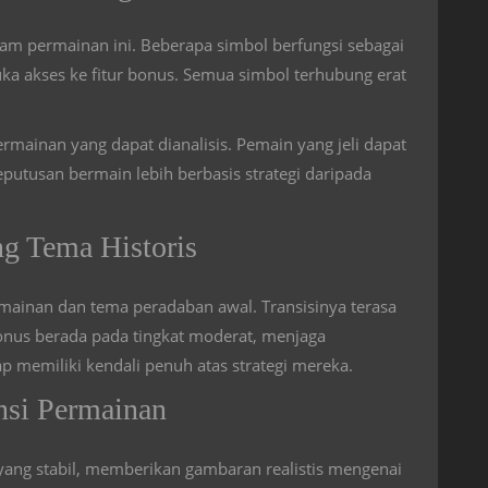
am permainan ini. Beberapa simbol berfungsi sebagai
a akses ke fitur bonus. Semua simbol terhubung erat
rmainan yang dapat dianalisis. Pemain yang jeli dapat
tusan bermain lebih berbasis strategi daripada
g Tema Historis
rmainan dan tema peradaban awal. Transisinya terasa
onus berada pada tingkat moderat, menjaga
p memiliki kendali penuh atas strategi mereka.
nsi Permainan
ang stabil, memberikan gambaran realistis mengenai