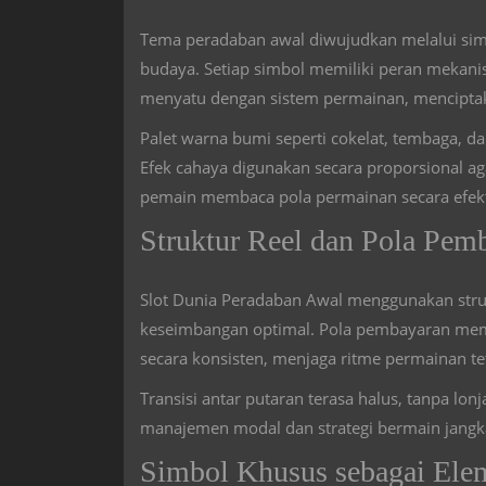
Tema peradaban awal diwujudkan melalui simbo
budaya. Setiap simbol memiliki peran mekanis 
menyatu dengan sistem permainan, menciptak
Palet warna bumi seperti cokelat, tembaga, 
Efek cahaya digunakan secara proporsional 
pemain membaca pola permainan secara efekt
Struktur Reel dan Pola Pem
Slot Dunia Peradaban Awal menggunakan struk
keseimbangan optimal. Pola pembayaran me
secara konsisten, menjaga ritme permainan tet
Transisi antar putaran terasa halus, tanpa l
manajemen modal dan strategi bermain jangk
Simbol Khusus sebagai Elem