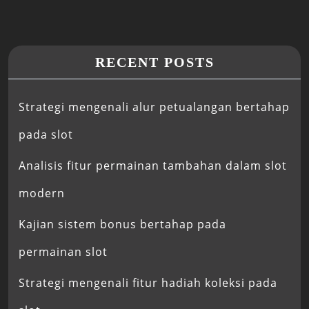
RECENT POSTS
Strategi mengenali alur petualangan bertahap
pada slot
Analisis fitur permainan tambahan dalam slot
modern
Kajian sistem bonus bertahap pada
permainan slot
Strategi mengenali fitur hadiah koleksi pada