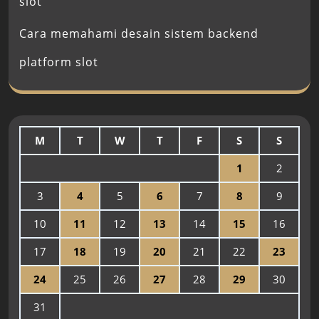
slot
Cara memahami desain sistem backend
platform slot
M
T
W
T
F
S
S
1
2
3
4
5
6
7
8
9
10
11
12
13
14
15
16
17
18
19
20
21
22
23
24
25
26
27
28
29
30
31