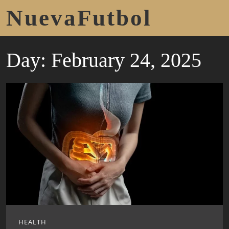
NuevaFutbol
Day:
February 24, 2025
HEALTH