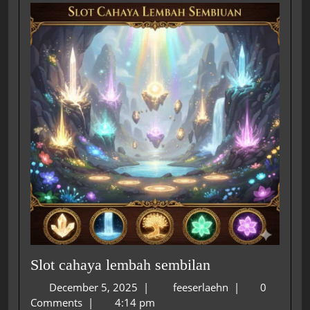
Slot cahaya lembah sembilan
December 5, 2025
|
feeserlaehn
|
0
Comments
|
4:14 pm