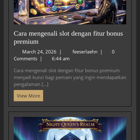
Cara mengenali slot dengan fitur bonus
premium
March 24, 2026
|
feeserlaehn
|
0
Comments
|
6:44 am
Cara mengenali slot dengan fitur bonus premium
menjadi kunci bagi pemain yang ingin mendapatkan
pengalaman [...]
View More