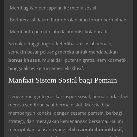
Membagikan pencapaian ke media sosial
Berinteraksi dalam fitur obrolan atau forum permainan
Membantu pemain lain dalam misi kolaboratif
Semakin tinggi tingkat keterlibatan sosial pemain,
semakin besar peluang mereka untuk mendapatkan
bonus khusus
, mulai dari putaran gratis, item kosmetik,
hingga akses ke turnamen eksklusif.
Manfaat Sistem Sosial bagi Pemain
Dengan mengintegrasikan aspek sosial, pemain tidak lagi
merasa sendirian saat bermain slot. Mereka bisa
membangun koneksi dengan sesama pemain, berbagi
strategi, dan merayakan kemenangan bersama. Hal ini
menciptakan suasana yang lebih
ramah dan inklusif
,