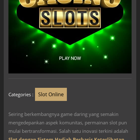
Slot Online
Categories :
Seiring berkembangnya game daring yang semakin
mengedepankan aspek komunitas, permainan slot pun
mulai bertransformasi. Salah satu inovasi terkini adalah
Slot dengan Sistem Hadiah Berbasis Keterlibatan