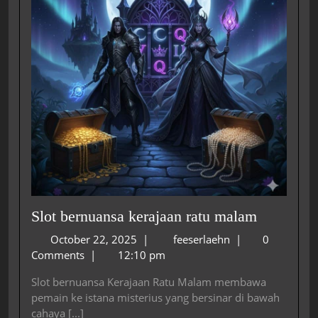
Slot bernuansa kerajaan ratu malam
October 22, 2025
|
feeserlaehn
|
0
Comments
|
12:10 pm
Slot bernuansa Kerajaan Ratu Malam membawa
pemain ke istana misterius yang bersinar di bawah
cahaya [...]