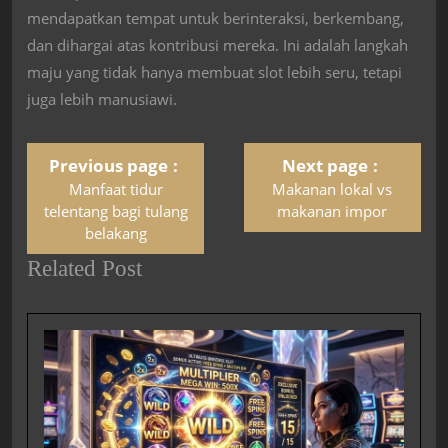
mendapatkan tempat untuk berinteraksi, berkembang,
dan dihargai atas kontribusi mereka. Ini adalah langkah
maju yang tidak hanya membuat slot lebih seru, tetapi
juga lebih manusiawi.
Previous page
Next page
Manfaat tidur
Makanan lokal vs
telentang bagi tulang
makanan impor
belakang
Related Post