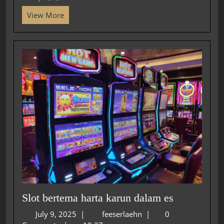
View More
Slot bertema harta karun dalam es
July 9, 2025
|
feeserlaehn
|
0