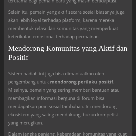
terutama bagi pemain baru yang masih beradaptasi.
Selain itu, pemain yang aktif secara sosial biasanya juga
akan lebih loyal terhadap platform, karena mereka
membentuk relasi dan komunitas yang memperkuat
keterikatan emosional terhadap permainan.
Mendorong Komunitas yang Aktif dan
Positif
Sistem hadiah ini juga bisa dimanfaatkan oleh
pengembang untuk
mendorong perilaku positif
.
Misalnya, pemain yang sering memberi bantuan atau
membagikan informasi berguna di forum bisa
mendapatkan poin sosial tambahan. Ini mendorong
ekosistem yang saling mendukung, bukan kompetisi
yang merugikan.
Dalam jangka panjang, keberadaan komunitas yang kuat