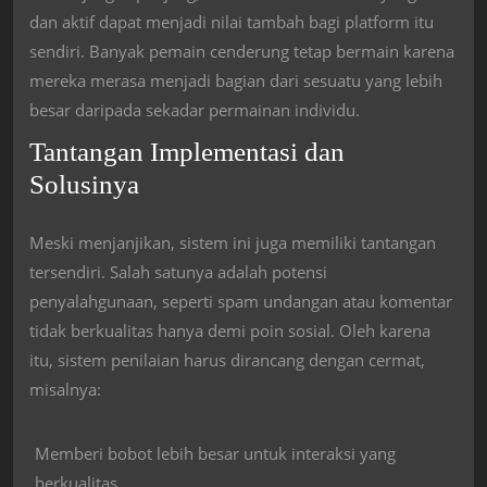
dan aktif dapat menjadi nilai tambah bagi platform itu
sendiri. Banyak pemain cenderung tetap bermain karena
mereka merasa menjadi bagian dari sesuatu yang lebih
besar daripada sekadar permainan individu.
Tantangan Implementasi dan
Solusinya
Meski menjanjikan, sistem ini juga memiliki tantangan
tersendiri. Salah satunya adalah potensi
penyalahgunaan, seperti spam undangan atau komentar
tidak berkualitas hanya demi poin sosial. Oleh karena
itu, sistem penilaian harus dirancang dengan cermat,
misalnya:
Memberi bobot lebih besar untuk interaksi yang
berkualitas