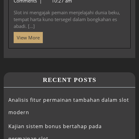
Comments
|
10:27 am
Slot ini mengajak pemain menjelajahi dunia beku,
tempat harta kuno tersegel dalam bongkahan es
abadi. [...]
View More
RECENT POSTS
Analisis fitur permainan tambahan dalam slot
modern
Kajian sistem bonus bertahap pada
permainan slot