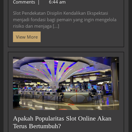
Comments
|
6:44 am
Slot Pendekatan Disiplin Kendalikan Ekspektasi
menjadi fondasi bagi pemain yang ingin mengelola
risiko dan menjaga [...]
View More
Apakah Popularitas Slot Online Akan
Terus Bertumbuh?