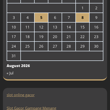
1
2
3
4
5
6
7
8
9
10
11
12
13
14
15
16
17
18
19
20
21
22
23
24
25
26
27
28
29
30
31
August 2026
« Jul
slot online gacor
Slot Gacor Gampang Menang