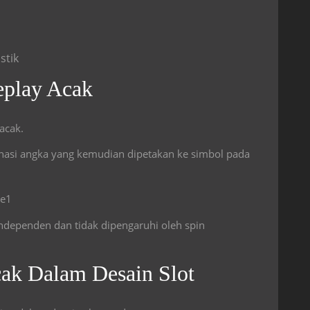
stik
play Acak
acak.
nasi angka yang kemudian dipetakan ke simbol pada
e
1
ndependen dan tidak dipengaruhi oleh spin
cak Dalam Desain Slot