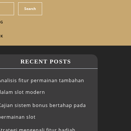
NG
NK
RECENT POSTS
Analisis fitur permainan tambahan
dalam slot modern
Kajian sistem bonus bertahap pada
permainan slot
Strategi mengenali fitur hadiah