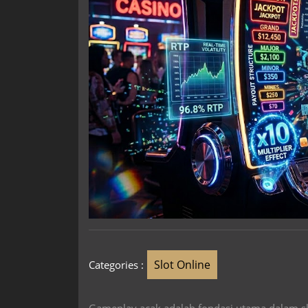
Slot Online
Categories :