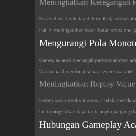
Meningkatkan Ketegangan 
Karena hasil tidak dapat diprediksi, setiap sp
Hal ini meningkatkan keterlibatan emosional 
Mengurangi Pola Monot
Gameplay acak mencegah permainan menjadi r
Variasi hasil membuat setiap sesi terasa unik.
Meningkatkan Replay Value
Sistem acak membuat pemain selalu mendapa
Ini meningkatkan daya tarik jangka panjang dari
Hubungan Gameplay Ac