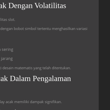
 Dengan Volatilitas
tas slot.
 dengan bobot simbol tertentu menghasilkan variasi
h sering
 jarang
ti desain matematis yang telah ditentukan.
cak Dalam Pengalaman
ay acak memiliki dampak signifikan.