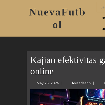
NuevaFutb
H
ol
O
Kajian efektivitas 
online
May 25, 2026
|
feeserlaehn
|