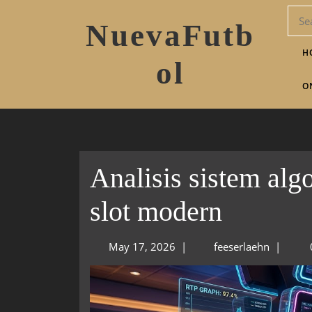
NuevaFutb
H
ol
O
Analisis sistem al
slot modern
May 17, 2026
|
feeserlaehn
|