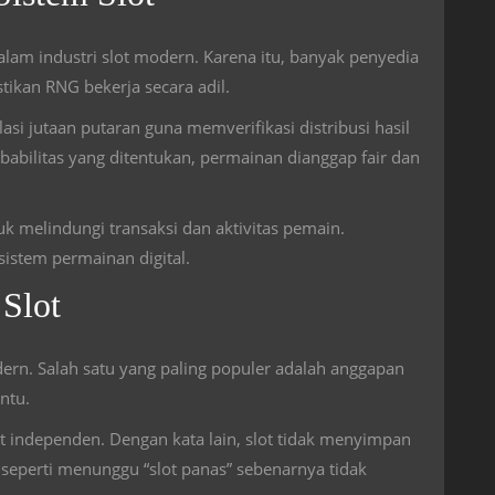
lam industri slot modern. Karena itu, banyak penyedia
kan RNG bekerja secara adil.
i jutaan putaran guna memverifikasi distribusi hasil
abilitas yang ditentukan, permainan dianggap fair dan
tuk melindungi transaksi dan aktivitas pemain.
istem permainan digital.
 Slot
rn. Salah satu yang paling populer adalah anggapan
ntu.
t independen. Dengan kata lain, slot tidak menyimpan
 seperti menunggu “slot panas” sebenarnya tidak