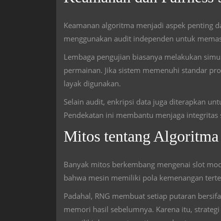
Keamanan algoritma menjadi aspek penting da
menggunakan audit independen untuk memasti
Lembaga pengujian biasanya melakukan simulas
permainan. Jika sistem memenuhi standar prob
layak digunakan.
Selain audit, enkripsi data juga diterapkan un
Pendekatan ini membantu menjaga integritas s
Mitos tentang Algoritma
Banyak mitos berkembang mengenai slot mode
bahwa mesin memiliki pola kemenangan terte
Padahal, RNG membuat setiap putaran bersifa
memori hasil sebelumnya. Karena itu, strategi