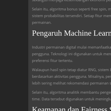
Selain itu, algoritma bonus seperti free spin,
sistem probabilitas tersendiri. Setiap fitur 
permainan.
Pengaruh Machine Learn
Industri permainan digital mulai memanfaat
pengguna. Teknologi ini digunakan untuk meng
preferensi fitur tertentu.
Walaupun hasil spin tetap diatur RNG, sist
berdasarkan aktivitas pengguna. Misalnya, pem
lebih sering melihat rekomendasi permainan 
Selain itu, algoritma analitik membantu pen
time. Data tersebut digunakan untuk meningka
Keamanan dan Fairness 