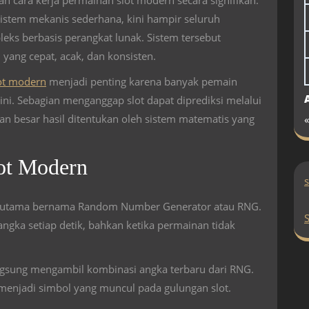
h cara kerja permainan slot modern secara signifikan.
istem mekanis sederhana, kini hampir seluruh
ks berbasis perangkat lunak. Sistem tersebut
yang cepat, acak, dan konsisten.
lot modern
menjadi penting karena banyak pemain
ni. Sebagian menganggap slot dapat diprediksi melalui
an besar hasil ditentukan oleh sistem matematis yang
«
lot Modern
s
 utama bernama Random Number Generator atau RNG.
angka setiap detik, bahkan ketika permainan tidak
ngsung mengambil kombinasi angka terbaru dari RNG.
menjadi simbol yang muncul pada gulungan slot.