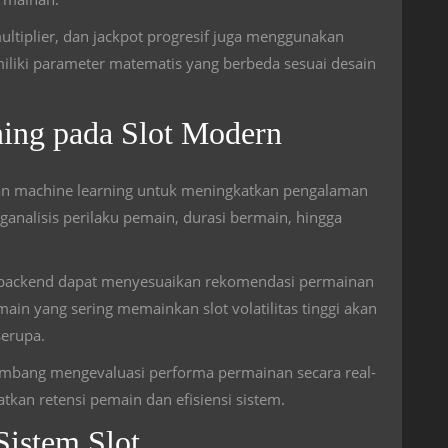
 multiplier, dan jackpot progresif juga menggunakan
memiliki parameter matematis yang berbeda sesuai desain
ing pada Slot Modern
kan machine learning untuk meningkatkan pengalaman
analisis perilaku pemain, durasi bermain, hingga
em backend dapat menyesuaikan rekomendasi permainan
ain yang sering memainkan slot volatilitas tinggi akan
serupa.
gembang mengevaluasi performa permainan secara real-
tkan retensi pemain dan efisiensi sistem.
Sistem Slot