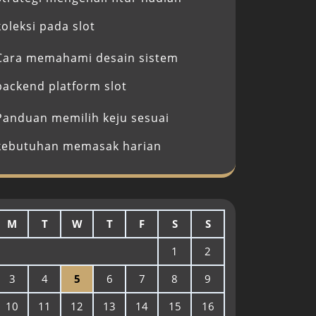
koleksi pada slot
Cara memahami desain sistem
backend platform slot
Panduan memilih keju sesuai
kebutuhan memasak harian
M
T
W
T
F
S
S
1
2
3
4
5
6
7
8
9
10
11
12
13
14
15
16