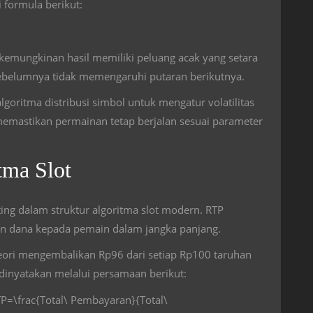
formula berikut:
emungkinan hasil memiliki peluang acak yang setara
n sebelumnya tidak memengaruhi putaran berikutnya.
oritma distribusi simbol untuk mengatur volatilitas
emastikan permainan tetap berjalan sesuai parameter
tma Slot
ting dalam struktur algoritma slot modern. RTP
an dana kepada pemain dalam jangka panjang.
teori mengembalikan Rp96 dari setiap Rp100 taruhan
dinyatakan melalui persamaan berikut:
=\frac{Total\ Pembayaran}{Total\