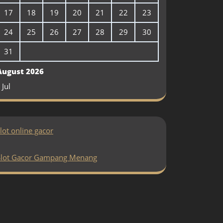
17
18
19
20
21
22
23
24
25
26
27
28
29
30
31
August 2026
 Jul
lot online gacor
Slot Gacor Gampang Menang