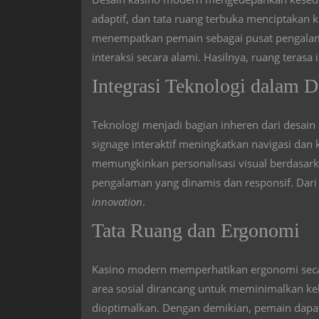
adaptif, dan tata ruang terbuka menciptakan k
menempatkan pemain sebagai pusat pengalam
interaksi secara alami. Hasilnya, ruang terasa 
Integrasi Teknologi dalam D
Teknologi menjadi bagian inheren dari desain 
signage interaktif meningkatkan navigasi dan ke
memungkinkan personalisasi visual berdasark
pengalaman yang dinamis dan responsif. Dari
innovation
.
Tata Ruang dan Ergonomi
Kasino modern memperhatikan ergonomi seca
area sosial dirancang untuk meminimalkan kele
dioptimalkan. Dengan demikian, pemain dapa