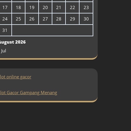
17
18
19
20
21
22
23
24
25
26
27
28
29
30
31
August 2026
 Jul
lot online gacor
Slot Gacor Gampang Menang