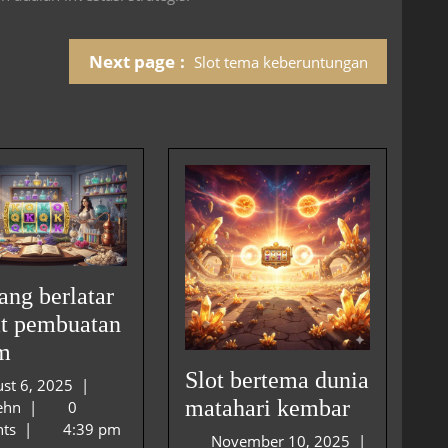
Next page
Slot tema keberuntungan
ang berlatar
t pembuatan
m
Slot bertema dunia
st 6, 2025
|
matahari kembar
aehn
|
0
nts
|
4:39 pm
November 10, 2025
|