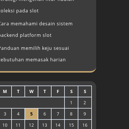
koleksi pada slot
Cara memahami desain sistem
backend platform slot
Panduan memilih keju sesuai
kebutuhan memasak harian
M
T
W
T
F
S
S
1
2
3
4
5
6
7
8
9
10
11
12
13
14
15
16