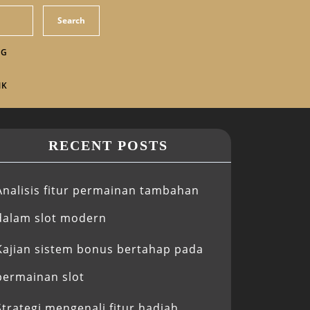
NG
NK
RECENT POSTS
Analisis fitur permainan tambahan
dalam slot modern
Kajian sistem bonus bertahap pada
permainan slot
Strategi mengenali fitur hadiah