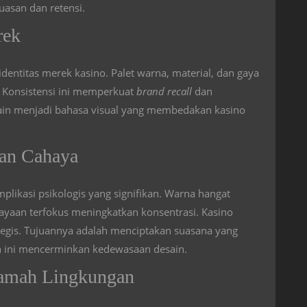
asan dan retensi.
rek
 identitas merek kasino. Palet warna, material, dan gaya
. Konsistensi ini memperkuat
brand recall
dan
esain menjadi bahasa visual yang membedakan kasino
dan Cahaya
likasi psikologis yang signifikan. Warna hangat
yaan terfokus meningkatkan konsentrasi. Kasino
tegis. Tujuannya adalah menciptakan suasana yang
an ini mencerminkan kedewasaan desain.
Ramah Lingkungan