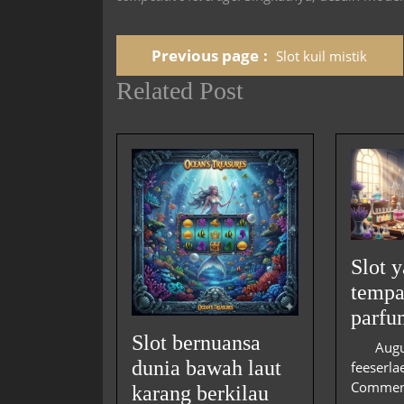
Previous page
Slot kuil mistik
Related Post
Slot y
tempa
parfu
Slot bernuansa
Augu
dunia bawah laut
feeserl
Comme
karang berkilau