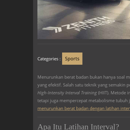
Sports
Categories :
Menurunkan berat badan bukan hanya soal me
yang efektif. Salah satu teknik yang semakin 
High-Intensity Interval Training
(HIIT). Metode i
tetapi juga mempercepat metabolisme tubuh jau
menurunkan berat badan dengan latihan inter
Apa Itu Latihan Interval?