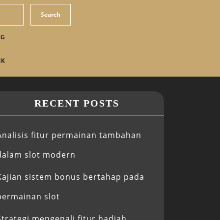
NG
NK
RECENT POSTS
Analisis fitur permainan tambahan
dalam slot modern
Kajian sistem bonus bertahap pada
permainan slot
Strategi mengenali fitur hadiah