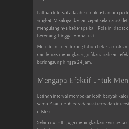
Latihan interval adalah kombinasi antara peri
singkat. Misalnya, berlari cepat selama 30 det
mengulanginya beberapa kali. Pola ini dapat d
berenang, hingga lompat tali.
Metode ini mendorong tubuh bekerja maksima
dan lemak meningkat signifikan. Bahkan, efe
berlangsung hingga 24 jam.
Mengapa Efektif untuk Men
Latihan interval membakar lebih banyak kalori
sama. Saat tubuh beradaptasi terhadap intensit
efisien.
Selain itu, HIIT juga meningkatkan sensitivit