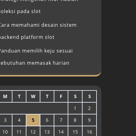
koleksi pada slot
Cara memahami desain sistem
backend platform slot
Panduan memilih keju sesuai
kebutuhan memasak harian
M
T
W
T
F
S
S
1
2
3
4
5
6
7
8
9
10
11
12
13
14
15
16