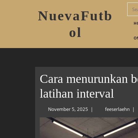
NuevaFutb
H
ol
O
Cara menurunkan b
latihan interval
November 5, 2025
|
feeserlaehn
|