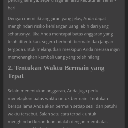
hari.
Dengan memiliki anggaran yang jelas, Anda dapat
menghindari risiko kehilangan uang lebih dari yang
seharusnya. Jika Anda mencapai batas anggaran yang
telah ditentukan, segera berhenti bermain dan jangan
tergoda untuk melanjutkan meskipun Anda merasa ingin
memenangkan kembali uang yang telah hilang.
2. Tentukan Waktu Bermain yang
Tepat
Selain menentukan anggaran, Anda juga perlu
menetapkan batas waktu untuk bermain. Tentukan
berapa lama Anda akan bermain setiap sesi, dan patuhi
waktu tersebut. Salah satu cara terbaik untuk
menghindari kecanduan adalah dengan membatasi