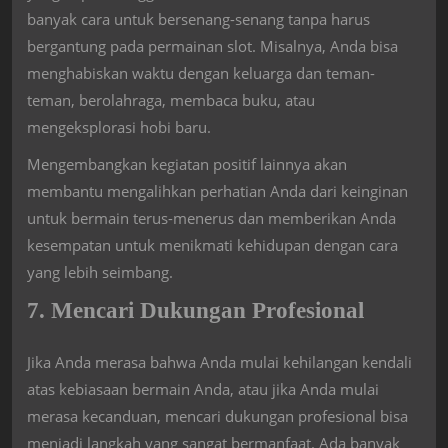
banyak cara untuk bersenang-senang tanpa harus
bergantung pada permainan slot. Misalnya, Anda bisa
menghabiskan waktu dengan keluarga dan teman-
teman, berolahraga, membaca buku, atau
mengeksplorasi hobi baru.
Mengembangkan kegiatan positif lainnya akan
membantu mengalihkan perhatian Anda dari keinginan
untuk bermain terus-menerus dan memberikan Anda
kesempatan untuk menikmati kehidupan dengan cara
yang lebih seimbang.
7. Mencari Dukungan Profesional
Jika Anda merasa bahwa Anda mulai kehilangan kendali
atas kebiasaan bermain Anda, atau jika Anda mulai
merasa kecanduan, mencari dukungan profesional bisa
menjadi langkah yang sangat bermanfaat. Ada banyak