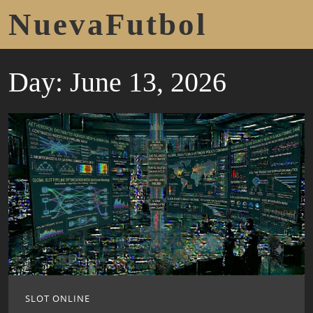
NuevaFutbol
Day:
June 13, 2026
SLOT ONLINE