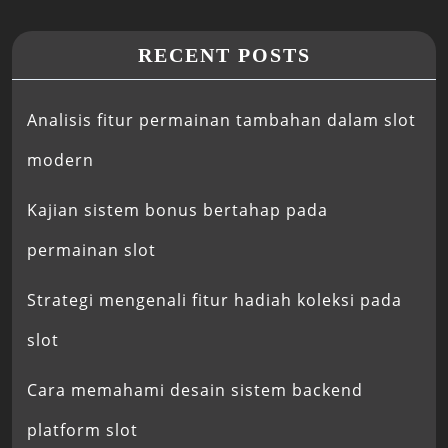
RECENT POSTS
Analisis fitur permainan tambahan dalam slot
modern
Kajian sistem bonus bertahap pada
permainan slot
Strategi mengenali fitur hadiah koleksi pada
slot
Cara memahami desain sistem backend
platform slot